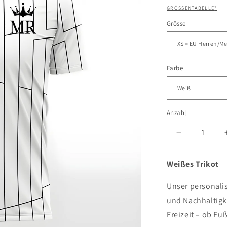
GRÖSSENTABELLE
*
Grösse
Farbe
Anzahl
Verringere
die
Menge
Weißes Trikot
für
Trikot
Unser personalis
und Nachhaltigke
Freizeit – ob Fu