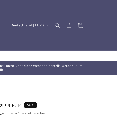
L
Einloggen
Warenkorb
Deutschland | EUR €
a
n
d
/
R
uell nicht über diese Webseite bestellt werden. Zum
lt.
e
g
i
o
n
erkaufspreis
39,99 EUR
Sale
d
wird beim Checkout berechnet