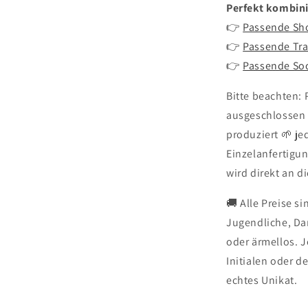
Perfekt kombini
👉
Passende Sh
👉
Passende Tra
👉
Passende So
Bitte beachten: 
ausgeschlossen (
produziert 🌱 je
Einzelanfertigu
wird direkt an d
🚚 Alle Preise si
Jugendliche, Da
oder ärmellos. J
Initialen oder d
echtes Unikat.