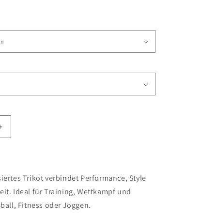
Erhöhe
die
Menge
für
Trikot
iertes Trikot verbindet Performance, Style
it. Ideal für Training, Wettkampf und
ßball, Fitness oder Joggen.