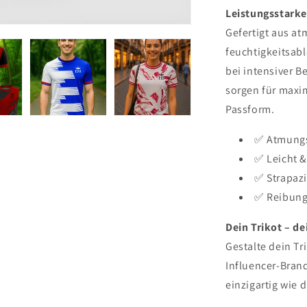
Leistungsstarke
Gefertigt aus a
feuchtigkeitsabl
bei intensiver B
sorgen für maxi
Passform.
✅ Atmungs
✅ Leicht &
✅ Strapazi
✅ Reibungs
Dein Trikot – de
Gestalte dein Tr
Influencer-Brand
einzigartig wie 