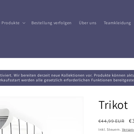
 Produkte
Bestellung verfolgen
Über uns
Teamkleidung
iviert. Wir bereiten derzeit neue Kollektionen vor. Produkte können akt
rkaufsstart werden alle gesetzlich erforderlichen Funktionen bereitgestel
Trikot
Normaler
V
€
€44,99 EUR
Preis
Inkl. Steuern.
Versan