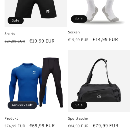
Sale
Sale
Socken
Shorts
Normaler
Verkaufspreis
€14,99 EUR
€19,99 EUR
Normaler
Verkaufspreis
€19,99 EUR
€24,99 EUR
Preis
Preis
Ausverkauft
Sale
Produkt
Sporttasche
Normaler
Verkaufspreis
€69,99 EUR
Normaler
Verkaufspreis
€79,99 EUR
€74,99 EUR
€84,99 EUR
Preis
Preis