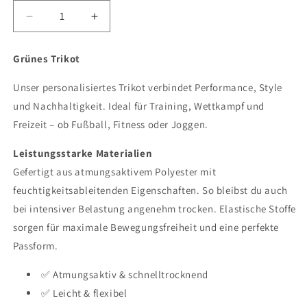
Verringere
Erhöhe
die
die
Menge
Menge
Grünes Trikot
für
für
Trikot
Trikot
Unser personalisiertes Trikot verbindet Performance, Style
und Nachhaltigkeit. Ideal für Training, Wettkampf und
Freizeit – ob Fußball, Fitness oder Joggen.
Leistungsstarke Materialien
Gefertigt aus atmungsaktivem Polyester mit
feuchtigkeitsableitenden Eigenschaften. So bleibst du auch
bei intensiver Belastung angenehm trocken. Elastische Stoffe
sorgen für maximale Bewegungsfreiheit und eine perfekte
Passform.
✅ Atmungsaktiv & schnelltrocknend
✅ Leicht & flexibel