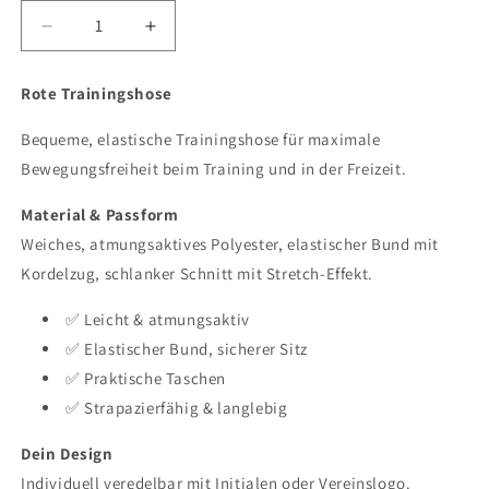
Verringere
Erhöhe
die
die
Menge
Menge
Rote Trainingshose
für
für
Trainingshose
Trainingshose
Bequeme, elastische Trainingshose für maximale
Bewegungsfreiheit beim Training und in der Freizeit.
Material & Passform
Weiches, atmungsaktives Polyester, elastischer Bund mit
Kordelzug, schlanker Schnitt mit Stretch-Effekt.
✅ Leicht & atmungsaktiv
✅ Elastischer Bund, sicherer Sitz
✅ Praktische Taschen
✅ Strapazierfähig & langlebig
Dein Design
Individuell veredelbar mit Initialen oder Vereinslogo.