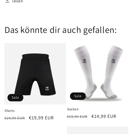
Teilen
Das könnte dir auch gefallen:
Sale
Sale
Socken
Shorts
Normaler
Verkaufspreis
€14,99 EUR
€19,99 EUR
Normaler
Verkaufspreis
€19,99 EUR
€24,99 EUR
Preis
Preis