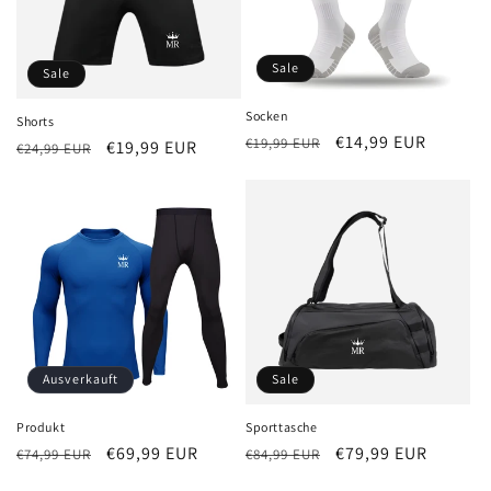
Sale
Sale
Socken
Shorts
Normaler
Verkaufspreis
€14,99 EUR
€19,99 EUR
Normaler
Verkaufspreis
€19,99 EUR
€24,99 EUR
Preis
Preis
Ausverkauft
Sale
Produkt
Sporttasche
Normaler
Verkaufspreis
€69,99 EUR
Normaler
Verkaufspreis
€79,99 EUR
€74,99 EUR
€84,99 EUR
Preis
Preis