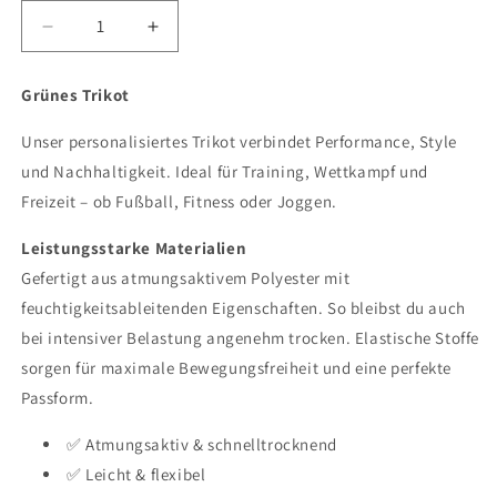
Verringere
Erhöhe
die
die
Menge
Menge
Grünes Trikot
für
für
Trikot
Trikot
Unser personalisiertes Trikot verbindet Performance, Style
und Nachhaltigkeit. Ideal für Training, Wettkampf und
Freizeit – ob Fußball, Fitness oder Joggen.
Leistungsstarke Materialien
Gefertigt aus atmungsaktivem Polyester mit
feuchtigkeitsableitenden Eigenschaften. So bleibst du auch
bei intensiver Belastung angenehm trocken. Elastische Stoffe
sorgen für maximale Bewegungsfreiheit und eine perfekte
Passform.
✅ Atmungsaktiv & schnelltrocknend
✅ Leicht & flexibel