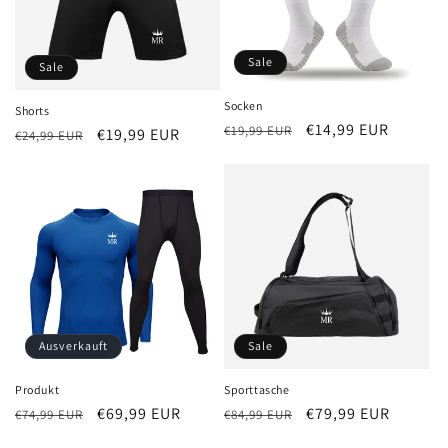
Sale
Sale
Socken
Shorts
Normaler
Verkaufspreis
€14,99 EUR
€19,99 EUR
Normaler
Verkaufspreis
€19,99 EUR
€24,99 EUR
Preis
Preis
Ausverkauft
Sale
Produkt
Sporttasche
Normaler
Verkaufspreis
€69,99 EUR
Normaler
Verkaufspreis
€79,99 EUR
€74,99 EUR
€84,99 EUR
Preis
Preis