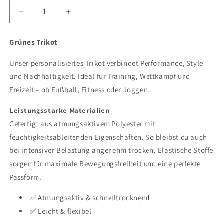
Verringere
Erhöhe
die
die
Menge
Menge
Grünes Trikot
für
für
Trikot
Trikot
Unser personalisiertes Trikot verbindet Performance, Style
und Nachhaltigkeit. Ideal für Training, Wettkampf und
Freizeit – ob Fußball, Fitness oder Joggen.
Leistungsstarke Materialien
Gefertigt aus atmungsaktivem Polyester mit
feuchtigkeitsableitenden Eigenschaften. So bleibst du auch
bei intensiver Belastung angenehm trocken. Elastische Stoffe
sorgen für maximale Bewegungsfreiheit und eine perfekte
Passform.
✅ Atmungsaktiv & schnelltrocknend
✅ Leicht & flexibel