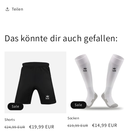
Teilen
Das könnte dir auch gefallen:
Sale
Sale
Socken
Shorts
Normaler
Verkaufspreis
€14,99 EUR
€19,99 EUR
Normaler
Verkaufspreis
€19,99 EUR
€24,99 EUR
Preis
Preis