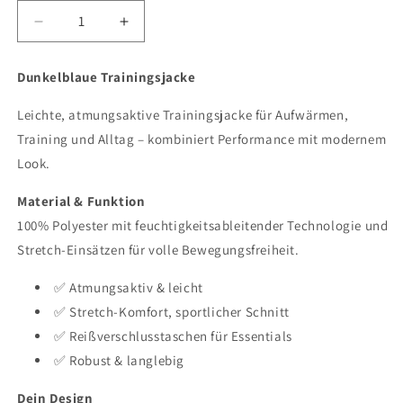
Verringere
Erhöhe
die
die
Menge
Menge
Dunkelblaue Trainingsjacke
für
für
Trainingsjacke
Trainingsjacke
Leichte, atmungsaktive Trainingsjacke für Aufwärmen,
Training und Alltag – kombiniert Performance mit modernem
Look.
Material & Funktion
100% Polyester mit feuchtigkeitsableitender Technologie und
Stretch-Einsätzen für volle Bewegungsfreiheit.
✅ Atmungsaktiv & leicht
✅ Stretch-Komfort, sportlicher Schnitt
✅ Reißverschlusstaschen für Essentials
✅ Robust & langlebig
Dein Design