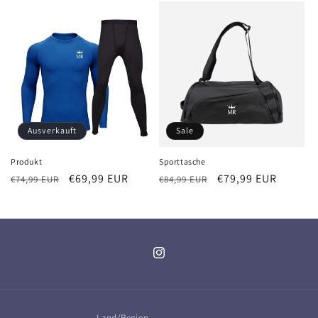
Ausverkauft
Sale
Produkt
Sporttasche
Normaler
Verkaufspreis
€69,99 EUR
Normaler
Verkaufspreis
€79,99 EUR
€74,99 EUR
€84,99 EUR
Preis
Preis
Instagram
Land/Region